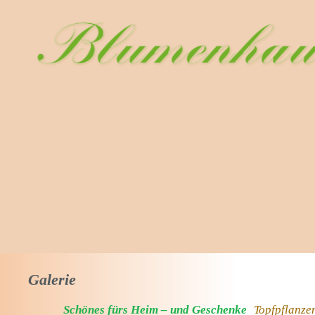
Galerie
Schönes fürs Heim – und Geschenke
Topfpflanze